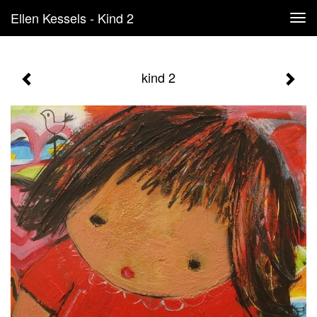
Ellen Kessels - Kind 2
Tog
navi
kind 2