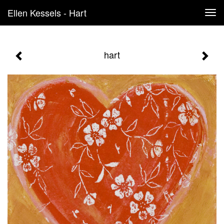
Ellen Kessels - Hart
Tog
navi
hart